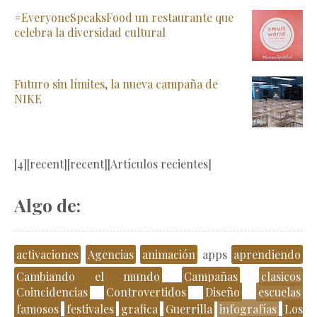
#EveryoneSpeaksFood un restaurante que
celebra la diversidad cultural
Futuro sin límites, la nueva campaña de
NIKE
[4][recent][recent][Artículos recientes]
Algo de:
activaciones
Agencias
animación
apps
aprendiendo
Cambiando el mundo
Campañas
clasicos
Coincidencias
Controvertidos
Diseño
escuelas
famosos
festivales
grafica
Guerrilla
infografías
Los