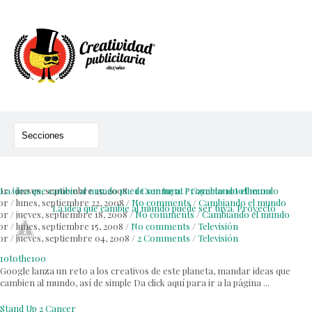
or
La idea que cambie al mundo puede ser tuya. Proyecto 10tothe100
/
jueves, septiembre 25, 2008
/
1 Comment
/
Cambiando el mundo
or
/
lunes, septiembre 22, 2008
/
No comments
/
Cambiando el mundo
La idea que cambie al mundo puede ser tuya. Proyecto
or
/
jueves, septiembre 18, 2008
/
No comments
/
Cambiando el mundo
or
/
lunes, septiembre 15, 2008
/
No comments
/
Televisión
or
/
jueves, septiembre 04, 2008
/
2 Comments
/
Televisión
10tothe100
Google lanza un reto a los creativos de este planeta, mandar ideas que
cambien al mundo, así de simple Da click aquí para ir a la página ...
Stand Up 2 Cancer