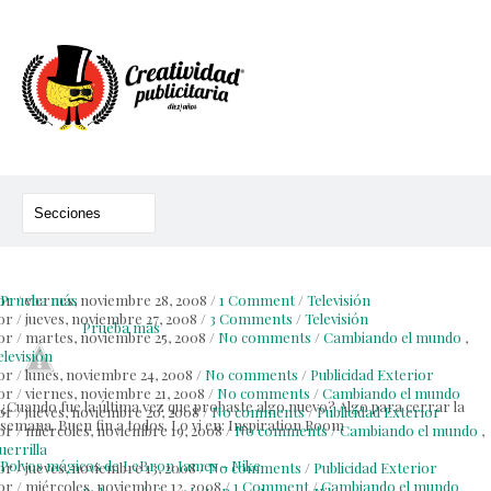
or
Prueba más
/
viernes, noviembre 28, 2008
/
1 Comment
/
Televisión
or
/
jueves, noviembre 27, 2008
/
3 Comments
/
Televisión
Prueba más
or
/
martes, noviembre 25, 2008
/
No comments
/
Cambiando el mundo
,
elevisión
or
/
lunes, noviembre 24, 2008
/
No comments
/
Publicidad Exterior
or
/
viernes, noviembre 21, 2008
/
No comments
/
Cambiando el mundo
¿Cuando fue la última vez que probaste algo nuevo? Algo para cerrar la
or
/
jueves, noviembre 20, 2008
/
No comments
/
Publicidad Exterior
semana. Buen fin a todos. Lo vi en: Inspiration Room
or
/
miércoles, noviembre 19, 2008
/
No comments
/
Cambiando el mundo
,
uerrilla
Polvos mágicos de LeBron James - Nike
or
/
jueves, noviembre 13, 2008
/
No comments
/
Publicidad Exterior
or
/
miércoles, noviembre 12, 2008
/
1 Comment
/
Cambiando el mundo