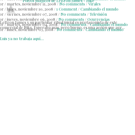
Polvos mágicos de LeBron James - Nike
or
/
martes, noviembre 11, 2008
/
No comments
/
Virales
or
/
lunes, noviembre 10, 2008
/
1 Comment
/
Cambiando el mundo
or
/
viernes, noviembre 07, 2008
/
No comments
/
Televisión
or
/
jueves, noviembre 06, 2008
/
No comments
/
Ocurrencias
LeBron James y su particular ritual inicial es protagonista de este
or
/
martes, noviembre 04, 2008
/
No comments
/
Cambiando el mundo
comercial de Nike. Esperaba más, pero bueno, es una acción que agr...
or
/
lunes, noviembre 03, 2008
/
No comments
/
Cambiando el mundo
Luis ya no trabaja aquí....