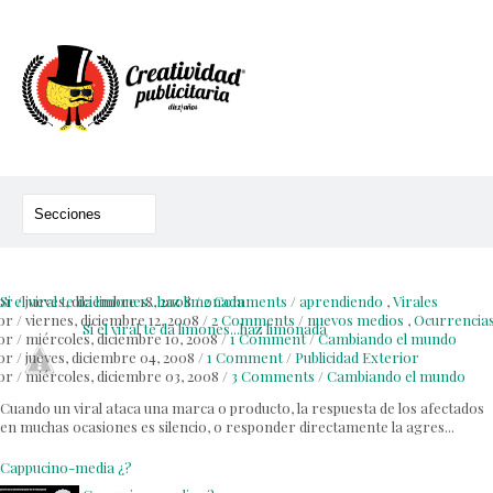
or
Si el viral te da limones...haz limonada
/
jueves, diciembre 18, 2008
/
2 Comments
/
aprendiendo
,
Virales
or
/
viernes, diciembre 12, 2008
/
2 Comments
/
nuevos medios
,
Ocurrencia
Si el viral te da limones...haz limonada
or
/
miércoles, diciembre 10, 2008
/
1 Comment
/
Cambiando el mundo
or
/
jueves, diciembre 04, 2008
/
1 Comment
/
Publicidad Exterior
or
/
miércoles, diciembre 03, 2008
/
3 Comments
/
Cambiando el mundo
Cuando un viral ataca una marca o producto, la respuesta de los afectados
en muchas ocasiones es silencio, o responder directamente la agres...
Cappucino-media ¿?