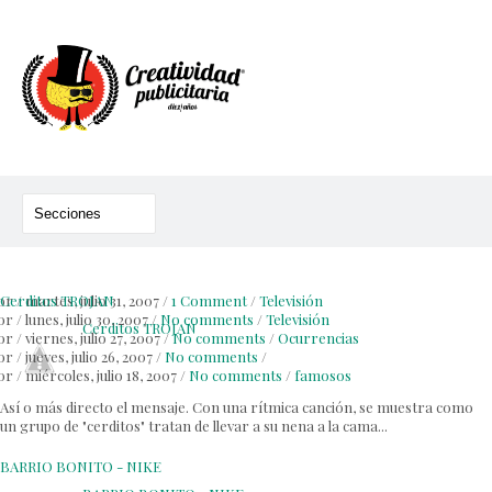
or
Cerditos TROJAN
/
martes, julio 31, 2007
/
1 Comment
/
Televisión
or
/
lunes, julio 30, 2007
/
No comments
/
Televisión
Cerditos TROJAN
or
/
viernes, julio 27, 2007
/
No comments
/
Ocurrencias
or
/
jueves, julio 26, 2007
/
No comments
/
or
/
miércoles, julio 18, 2007
/
No comments
/
famosos
Así o más directo el mensaje. Con una rítmica canción, se muestra como
un grupo de "cerditos" tratan de llevar a su nena a la cama...
BARRIO BONITO - NIKE