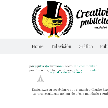
Home
Televisión
Gráfica
Publ
por
Algo de calo mexicano
/
jueves, febrero 08, 2007
/
No comments
/
por
/
martes, febrero 06, 2007
/
No comments
/
Algo de calo mexicano
Enriquezca su vocabulario por el maistro Chucho Riz
...ahora resulta que no han ido a "que martha lo regañ