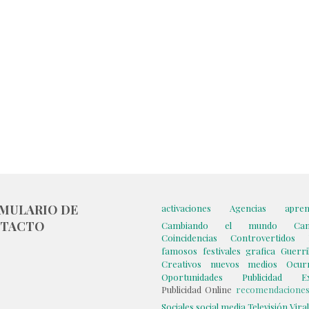
MULARIO DE
activaciones
Agencias
apren
TACTO
Cambiando el mundo
Ca
Coincidencias
Controvertidos
famosos
festivales
grafica
Guerril
Creativos
nuevos medios
Ocur
Oportunidades
Publicidad Ex
Publicidad Online
recomendacione
Sociales
social media
Televisión
Vira