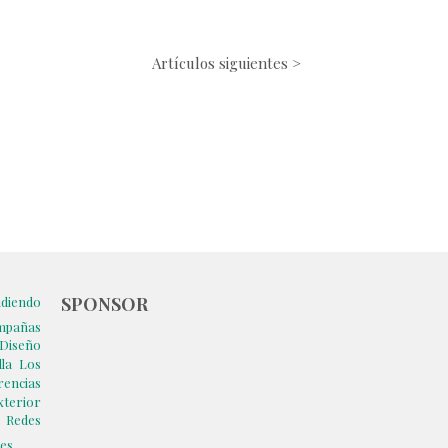
Artículos siguientes >
SPONSOR
diendo
mpañas
Diseño
la
Los
rencias
terior
s
Redes
les