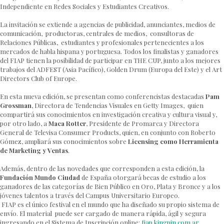
Independiente en Redes Sociales y Estudiantes Creativos.
La invitación se extiende a agencias de publicidad, anunciantes, medios de
comunicación, productoras, centrales de medios, consultoras de
Relaciones Públicas, estudiantes y profesionales pertenecientes a los
mercados de habla hispana y portuguesa. Todos los finalistas y ganadores
del FIAP tienen la posibilidad de participar en THE CUP, junto a los mejores
trabajos del ADFEST (Asia Pacífico), Golden Drum (Europa del Este) y el Art
Directors Club of Europe.
En esta nueva edición, se presentan como conferencistas destacadas
Pam
Grossman
, Directora de Tendencias Visuales en Getty Images, quien
compartirá sus conocimientos en investigación creativa y cultura visual y,
por otro lado, a
Maca Rotter
, Presidente de Promarca y Directora
General de Televisa Consumer Products, quien, en conjunto con Roberto
Gómez, ampliará sus conocimientos sobre
Licensing como Herramienta
de Marketing y Ventas
.
Además, dentro de las novedades que corresponden a esta edición, la
Fundación Mundo Ciudad
de España otorgará becas de estudio a los
ganadores de las categorías de Bien Público en Oro, Plata y Bronce y a los
jóvenes talentos a través del Campus Universitario Europeo.
FIAP es el único festival en el mundo que ha diseñado su propio sistema de
envío. El material puede ser cargado de manera rápida, ágil y segura
ingresando en el Sistema de Inscripción online:
fiap.kingpin.com.ar