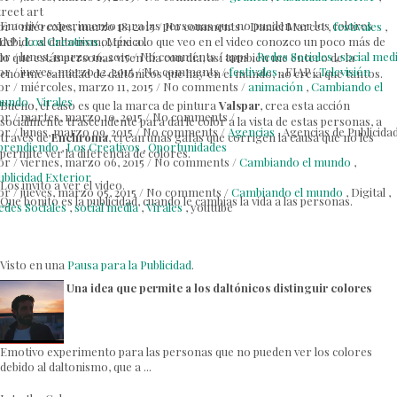
treet art
Emotivo experimento para las personas que no pueden ver los colores
or
/
miércoles, marzo 18, 2015
/
No comments
/
Daniel Marcet ,
festivales
,
debido al daltonismo, que a lo que veo en el video conozco un poco más de
IAP ,
Los Creativos
, México.
or
/
lunes, marzo 16, 2015
/
No comments
/
apps ,
Redes Sociales
,
social med
lo que estás personas viven día con día, así también me entero de la
or
/
jueves, marzo 12, 2015
/
No comments
/
festivales
, FIAP ,
Televisión
enorme cantidad de daltónicos que hay en el mundo, no creía que tantos.
or
/
miércoles, marzo 11, 2015
/
No comments
/
animación
,
Cambiando el
undo
,
Virales
Bueno, el caso es que la marca de pintura
Valspar
, crea esta acción
or
/
martes, marzo 10, 2015
/
No comments
/
socialmente trascendente para darle color a la vista de estas personas, a
or
/
lunes, marzo 09, 2015
/
No comments
/
Agencias
, Agencias de Publicidad
través de
Enchroma
, crean unas gafas que corrigen la causa que no les
prendiendo
,
Los Creativos
,
Oportunidades
permite ver la diferencia de colores.
or
/
viernes, marzo 06, 2015
/
No comments
/
Cambiando el mundo
,
ublicidad Exterior
Los invito a ver el video.
or
/
jueves, marzo 05, 2015
/
No comments
/
Cambiando el mundo
, Digital ,
Que bonito es la publicidad, cuando le cambias la vida a las personas.
edes Sociales
,
social media
,
Virales
, youtube
Visto en una
Pausa para la Publicidad
.
Una idea que permite a los daltónicos distinguir colores
Emotivo experimento para las personas que no pueden ver los colores
debido al daltonismo, que a ...