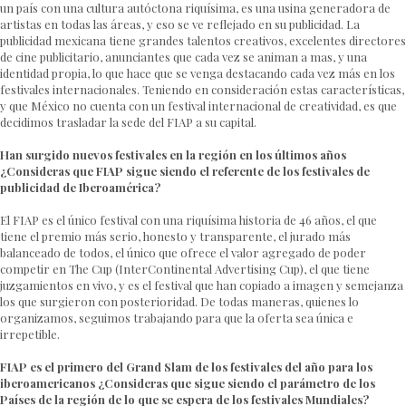
un país con una cultura autóctona riquísima, es una usina generadora de
artistas en todas las áreas, y eso se ve reflejado en su publicidad. La
publicidad mexicana tiene grandes talentos creativos, excelentes directores
de cine publicitario, anunciantes que cada vez se animan a mas, y una
identidad propia, lo que hace que se venga destacando cada vez más en los
festivales internacionales. Teniendo en consideración estas características,
y que México no cuenta con un festival internacional de creatividad, es que
decidimos trasladar la sede del FIAP a su capital.
Han surgido nuevos festivales en la región en los últimos años
¿Consideras que FIAP sigue siendo el referente de los festivales de
publicidad de Iberoamérica?
El FIAP es el único festival con una riquísima historia de 46 años, el que
tiene el premio más serio, honesto y transparente, el jurado más
balanceado de todos, el único que ofrece el valor agregado de poder
competir en The Cup (InterContinental Advertising Cup), el que tiene
juzgamientos en vivo, y es el festival que han copiado a imagen y semejanza
los que surgieron con posterioridad. De todas maneras, quienes lo
organizamos, seguimos trabajando para que la oferta sea única e
irrepetible.
FIAP es el primero del Grand Slam de los festivales del año para los
iberoamericanos ¿Consideras que sigue siendo el parámetro de los
Países de la región de lo que se espera de los festivales Mundiales?