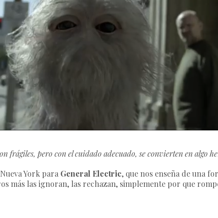
on frágiles, pero con el cuidado adecuado, se convierten en algo h
Nueva York para
General Electric
, que nos enseña de una for
ros más las ignoran, las rechazan, simplemente por que rompe