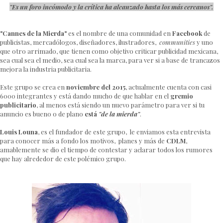
"Es un foro incómodo y la crítica ha alcanzado hasta los más cercanos".
"Cannes de la Mierda"
es el nombre de una comunidad en
Facebook
de
publicistas, mercadólogos, diseñadores, ilustradores,
communities
y uno
que otro arrimado, que tienen como objetivo criticar publicidad mexicana,
sea cual sea el medio, sea cual sea la marca, para ver si a base de trancazos
mejora la industria publicitaria.
Este grupo se crea en
noviembre del 2015
, actualmente cuenta con casi
6000 integrantes y está dando mucho de que hablar en el
gremio
publicitario
, al menos está siendo un nuevo parámetro para ver si tu
anuncio es bueno o de plano
está
"de la mierda"
.
Louis Louna
, es el fundador de este grupo, le enviamos esta entrevista
para conocer más a fondo los motivos, planes y más de
CDLM
,
amablemente se dio el tiempo de contestar y aclarar todos los rumores
que hay alrededor de este polémico grupo.