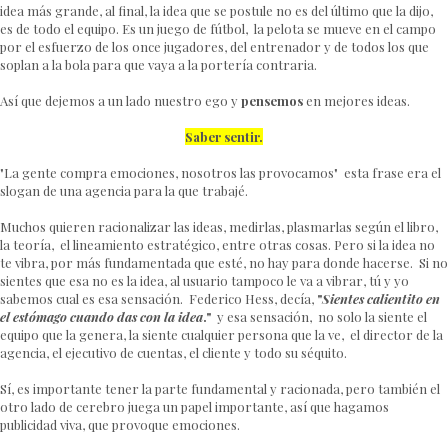
idea más grande, al final, la idea que se postule no es del último que la dijo,
es de todo el equipo. Es un juego de fútbol, la pelota se mueve en el campo
por el esfuerzo de los once jugadores, del entrenador y de todos los que
soplan a la bola para que vaya a la portería contraria.
Así que dejemos a un lado nuestro ego y
pensemos
en mejores ideas.
Saber sentir.
"La gente compra emociones, nosotros las provocamos" esta frase era el
slogan de una agencia para la que trabajé.
Muchos quieren racionalizar las ideas, medirlas, plasmarlas según el libro,
la teoría, el lineamiento estratégico, entre otras cosas. Pero si la idea no
te vibra, por más fundamentada que esté, no hay para donde hacerse. Si no
sientes que esa no es la idea, al usuario tampoco le va a vibrar, tú y yo
sabemos cual es esa sensación. Federico Hess, decía,
"
Sientes calientito en
el estómago cuando das con la idea
."
y esa sensación, no solo la siente el
equipo que la genera, la siente cualquier persona que la ve, el director de la
agencia, el ejecutivo de cuentas, el cliente y todo su séquito.
Sí, es importante tener la parte fundamental y racionada, pero también el
otro lado de cerebro juega un papel importante, así que hagamos
publicidad viva, que provoque emociones.