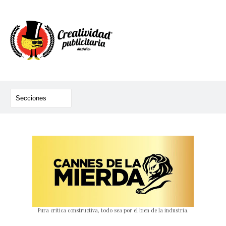
Pura critica constructiva, todo sea por el bien de la industria.