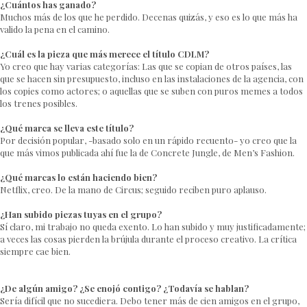
¿Cuántos has ganado?
Muchos más de los que he perdido. Decenas quizás, y eso es lo que más ha
valido la pena en el camino.
¿Cuál es la pieza que más merece el título CDLM?
Yo creo que hay varias categorías: Las que se copian de otros países, las
que se hacen sin presupuesto, incluso en las instalaciones de la agencia, con
los copies como actores; o aquellas que se suben con puros memes a todos
los trenes posibles.
¿Qué marca se lleva este título?
Por decisión popular, -basado solo en un rápido recuento- yo creo que la
que más vimos publicada ahí fue la de Concrete Jungle, de Men’s Fashion.
¿Qué marcas lo están haciendo bien?
Netflix, creo. De la mano de Circus; seguido reciben puro aplauso.
¿Han subido piezas tuyas en el grupo?
Sí claro, mi trabajo no queda exento. Lo han subido y muy justificadamente;
a veces las cosas pierden la brújula durante el proceso creativo. La crítica
siempre cae bien.
¿De algún amigo? ¿Se enojó contigo? ¿Todavía se hablan?
Sería difícil que no sucediera. Debo tener más de cien amigos en el grupo,