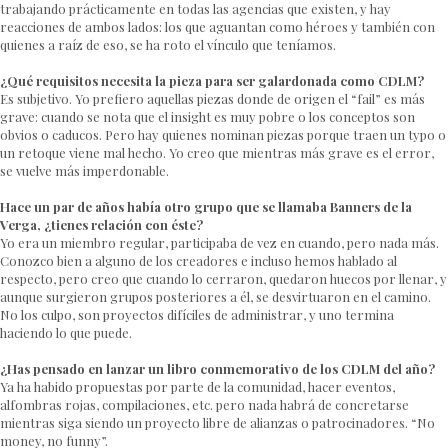
trabajando prácticamente en todas las agencias que existen, y hay
reacciones de ambos lados: los que aguantan como héroes y también con
quienes a raíz de eso, se ha roto el vínculo que teníamos.
¿Qué requisitos necesita la pieza para ser galardonada como CDLM?
Es subjetivo. Yo prefiero aquellas piezas donde de origen el “fail” es más
grave: cuando se nota que el insight es muy pobre o los conceptos son
obvios o caducos. Pero hay quienes nominan piezas porque traen un typo o
un retoque viene mal hecho. Yo creo que mientras más grave es el error,
se vuelve más imperdonable.
Hace un par de años había otro grupo que se llamaba Banners de la
Verga, ¿tienes relación con éste?
Yo era un miembro regular, participaba de vez en cuando, pero nada más.
Conozco bien a alguno de los creadores e incluso hemos hablado al
respecto, pero creo que cuando lo cerraron, quedaron huecos por llenar, y
aunque surgieron grupos posteriores a él, se desvirtuaron en el camino.
No los culpo, son proyectos difíciles de administrar, y uno termina
haciendo lo que puede.
¿Has pensado en lanzar un libro conmemorativo de los CDLM del año?
Ya ha habido propuestas por parte de la comunidad, hacer eventos,
alfombras rojas, compilaciones, etc. pero nada habrá de concretarse
mientras siga siendo un proyecto libre de alianzas o patrocinadores. “No
money, no funny”.