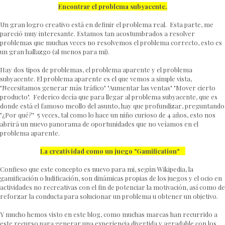
Encontrar el problema subyacente.
Un gran logro creativo está en definir el problema real. Esta parte, me
pareció muy interesante. Estamos tan acostumbrados a resolver
problemas que muchas veces no resolvemos el problema correcto, esto es
un gran hallazgo (al menos para mi).
Hay dos tipos de problemas, el problema aparente y el problema
subyacente. El problema aparente es el que vemos a simple vista,
"Necesitamos generar más tráfico" "Aumentar las ventas" "Mover cierto
producto". Federico decía que para llegar al problema subyacente, que es
donde está el famoso meollo del asunto, hay que profundizar, preguntando
"¿Por qué?" 5 veces, tal como lo hace un niño curioso de 4 años, esto nos
abrirá un nuevo panorama de oportunidades que no veíamos en el
problema aparente.
La creatividad como un juego "Gamification"
Confieso que este concepto es nuevo para mi, según Wikipedia, la
gamificación o ludificación, son dinámicas propias de los juegos y el ocio en
actividades no recreativas con el fin de potenciar la motivación, así como de
reforzar la conducta para solucionar un problema u obtener un objetivo.
Y mucho hemos visto en este blog, como muchas marcas han recurrido a
este recurso para generar una experiencia divertida y agradable con los