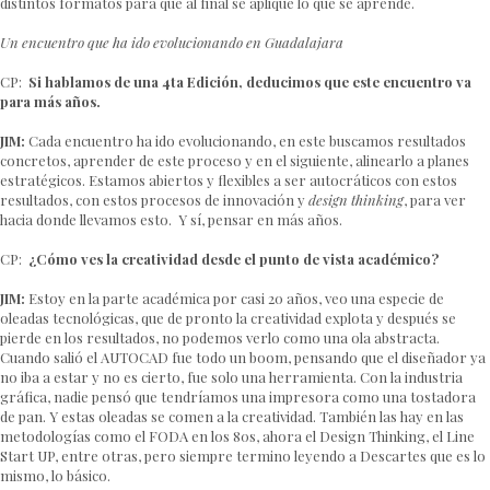
distintos formatos para que al final se aplique lo que se aprende.
Un encuentro que ha ido evolucionando en Guadalajara
CP:
Si hablamos de una 4ta Edición, deducimos que este encuentro va
para más años.
JIM:
Cada encuentro ha ido evolucionando, en este buscamos resultados
concretos, aprender de este proceso y en el siguiente, alinearlo a planes
estratégicos. Estamos abiertos y flexibles a ser autocráticos con estos
resultados, con estos procesos de innovación y
design thinking
, para ver
hacia donde llevamos esto. Y sí, pensar en más años.
CP:
¿Cómo ves la creatividad desde el punto de vista académico?
JIM:
Estoy en la parte académica por casi 20 años, veo una especie de
oleadas tecnológicas, que de pronto la creatividad explota y después se
pierde en los resultados, no podemos verlo como una ola abstracta.
Cuando salió el AUTOCAD fue todo un boom, pensando que el diseñador ya
no iba a estar y no es cierto, fue solo una herramienta. Con la industria
gráfica, nadie pensó que tendríamos una impresora como una tostadora
de pan. Y estas oleadas se comen a la creatividad. También las hay en las
metodologías como el FODA en los 80s, ahora el Design Thinking, el Line
Start UP, entre otras, pero siempre termino leyendo a Descartes que es lo
mismo, lo básico.