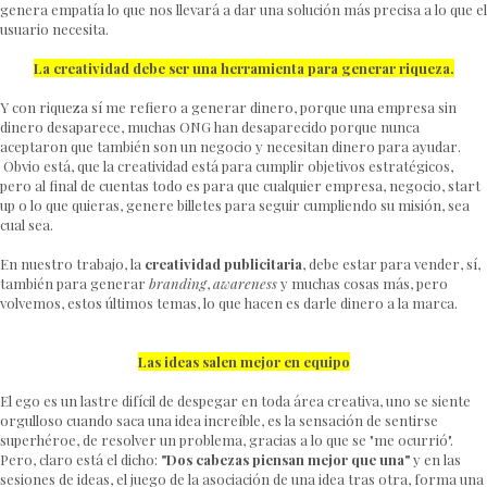
genera empatía lo que nos llevará a dar una solución más precisa a lo que el
usuario necesita.
La creatividad debe ser una herramienta para generar riqueza.
Y con riqueza sí me refiero a generar dinero, porque una empresa sin
dinero desaparece, muchas ONG han desaparecido porque nunca
aceptaron que también son un negocio y necesitan dinero para ayudar.
Obvio está, que la creatividad está para cumplir objetivos estratégicos,
pero al final de cuentas todo es para que cualquier empresa, negocio, start
up o lo que quieras, genere billetes para seguir cumpliendo su misión, sea
cual sea.
En nuestro trabajo, la
creatividad publicitaria
, debe estar para vender, sí,
también para generar
branding
,
awareness
y muchas cosas más, pero
volvemos, estos últimos temas, lo que hacen es darle dinero a la marca.
Las ideas salen mejor en equipo
El ego es un lastre difícil de despegar en toda área creativa, uno se siente
orgulloso cuando saca una idea increíble, es la sensación de sentirse
superhéroe, de resolver un problema, gracias a lo que se "me ocurrió".
Pero, claro está el dicho:
"Dos cabezas piensan mejor que una"
y en las
sesiones de ideas, el juego de la asociación de una idea tras otra, forma una