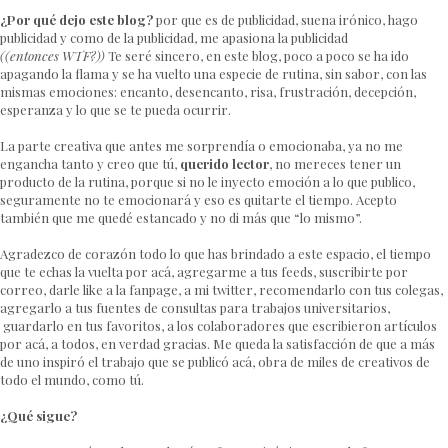
¿Por qué dejo este blog?
por que es de publicidad, suena irónico, hago
publicidad y como de la publicidad, me apasiona la publicidad
((entonces WTF?))
Te seré sincero, en este blog, poco a poco se ha ido
apagando la flama y se ha vuelto una especie de rutina, sin sabor, con las
mismas emociones: encanto, desencanto, risa, frustración, decepción,
esperanza y lo que se te pueda ocurrir.
La parte creativa que antes me sorprendía o emocionaba, ya no me
engancha tanto y creo que tú,
querido lector
, no mereces tener un
producto de la rutina, porque si no le inyecto emoción a lo que publico,
seguramente no te emocionará y eso es quitarte el tiempo. Acepto
también que me quedé estancado y no di más que “lo mismo”.
Agradezco de corazón todo lo que has brindado a este espacio, el tiempo
que te echas la vuelta por acá, agregarme a tus feeds, suscribirte por
correo, darle like a la fanpage, a mi twitter, recomendarlo con tus colegas,
agregarlo a tus fuentes de consultas para trabajos universitarios,
guardarlo en tus favoritos, a los colaboradores que escribieron artículos
por acá, a todos, en verdad gracias. Me queda la satisfacción de que a más
de uno inspiró el trabajo que se publicó acá, obra de miles de creativos de
todo el mundo, como tú.
¿Qué sigue?