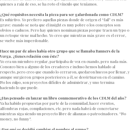
quienes a raíz de eso, se ha roto el vínculo que teníamos.
¿Qué requisitos necesita la pieza para ser galardonada como CDLM?
Es subjetivo. Yo prefiero aquellas piezas donde de origen el “fail” es más
grave: cuando se nota que el insight es muy pobre o los conceptos son
obvios o caducos. Pero hay quienes nominan piezas porque traen un typo o
un retoque viene mal hecho. Yo creo que mientras más grave es el error,
se vuelve más imperdonable.
Hace un par de años había otro grupo que se llamaba Banners de la
Verga, ¿tienes relación con éste?
Yo era un miembro regular, participaba de vez en cuando, pero nada más.
Conozco bien a alguno de los creadores e incluso hemos hablado al
respecto, pero creo que cuando lo cerraron, quedaron huecos por llenar, y
aunque surgieron grupos posteriores a él, se desvirtuaron en el camino.
No los culpo, son proyectos difíciles de administrar, y uno termina
haciendo lo que puede.
¿Has pensado en lanzar un libro conmemorativo de los CDLM del año?
Ya ha habido propuestas por parte de la comunidad, hacer eventos,
alfombras rojas, compilaciones, etc. pero nada habrá de concretarse
mientras siga siendo un proyecto libre de alianzas o patrocinadores. “No
money, no funny”.
¿Por qué se decidió cambiar el nombre al grupo?