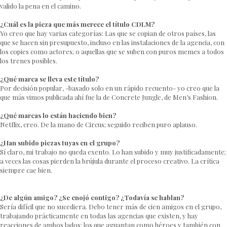
valido la pena en el camino.
¿Cuál es la pieza que más merece el título CDLM?
Yo creo que hay varias categorías: Las que se copian de otros países, las
que se hacen sin presupuesto, incluso en las instalaciones de la agencia, con
los copies como actores; o aquellas que se suben con puros memes a todos
los trenes posibles.
¿Qué marca se lleva este título?
Por decisión popular, -basado solo en un rápido recuento- yo creo que la
que más vimos publicada ahí fue la de Concrete Jungle, de Men’s Fashion.
¿Qué marcas lo están haciendo bien?
Netflix, creo. De la mano de Circus; seguido reciben puro aplauso.
¿Han subido piezas tuyas en el grupo?
Sí claro, mi trabajo no queda exento. Lo han subido y muy justificadamente;
a veces las cosas pierden la brújula durante el proceso creativo. La crítica
siempre cae bien.
¿De algún amigo? ¿Se enojó contigo? ¿Todavía se hablan?
Sería difícil que no sucediera. Debo tener más de cien amigos en el grupo,
trabajando prácticamente en todas las agencias que existen, y hay
reacciones de ambos lados: los que aguantan como héroes y también con