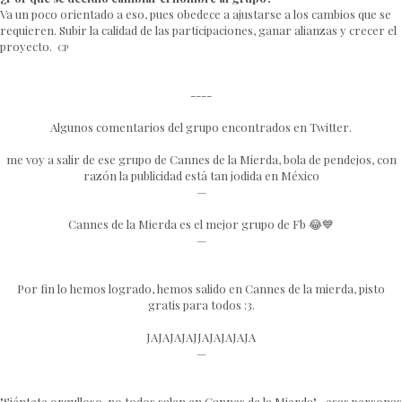
Va un poco orientado a eso, pues obedece a ajustarse a los cambios que se
requieren. Subir la calidad de las participaciones, ganar alianzas y crecer el
proyecto.
CP
----
Algunos comentarios del grupo encontrados en Twitter.
me voy a salir de ese grupo de Cannes de la Mierda, bola de pendejos, con
razón la publicidad está tan jodida en México
—
Cannes de la Mierda es el mejor grupo de Fb 😂💙
—
Por fin lo hemos logrado, hemos salido en Cannes de la mierda, pisto
gratis para todos :3.
JAJAJAJAJJAJAJAJAJA
—
"Siéntete orgulloso, no todos salen en Cannes de la Mierda"... esas personas