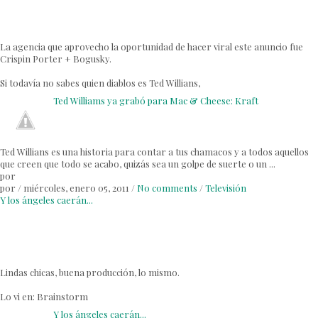
La agencia que aprovecho la oportunidad de hacer viral este anuncio fue
Crispin Porter + Bogusky.
Si todavía no sabes quien diablos es Ted Willians,
Ted Williams ya grabó para Mac & Cheese: Kraft
Ted Willians es una historia para contar a tus chamacos y a todos aquellos
que creen que todo se acabo, quizás sea un golpe de suerte o un ...
por
por
/
miércoles, enero 05, 2011
/
No comments
/
Televisión
Y los ángeles caerán...
Lindas chicas, buena producción, lo mismo.
Lo vi en:
Brainstorm
Y los ángeles caerán...