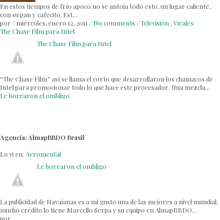
En estos tiempos de frío apoco no se antoja todo esto, un lugar caliente,
con su pan y cafecito. Est...
por
/
miércoles, enero 12, 2011
/
No comments
/
Televisión
,
Virales
The Chase Film para Intel
The Chase Film para Intel
“The Chase Film” así se llama el corto que desarrollaron los chamacos de
Intel para promocionar todo lo que hace este procesador. Una mezcla...
Le borraron el ombligo
Agencia: AlmapBBDO Brasil
Lo vi en:
Aeromental
Le borraron el ombligo
La publicidad de Havaianas es a mi gusto una de las mejores a nivel mundial,
mucho crédito lo tiene Marcello Serpa y su equipo en AlmapBBDO...
por