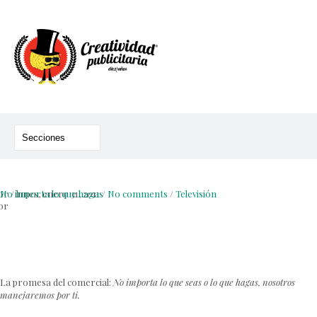
or
No importa lo que hagas
/
lunes, enero 31, 2011
/
No comments
/
Televisión
or
La promesa del comercial:
No importa lo que seas o lo que hagas, nosotros
manejaremos por ti.