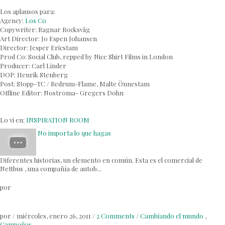
Los aplausos para:
Agency:
Los Co
Copywriter: Ragnar Rocksvåg
Art Director: Jo Espen Johansen
Director: Jesper Ericstam
Prod Co: Social Club, repped by Nice Shirt Films in London
Producer: Carl Linder
DOP: Henrik Stenberg
Post: Stopp-TC / Redrum-Flame, Malte Önnestam
Offline Editor: Nostroma- Gregers Dohn
Lo vi en:
INSPIRATION ROOM
No importa lo que hagas
Diferentes historias, un elemento en común. Esta es el comercial de
Nettbus , una compañía de autob...
por
por
/
miércoles, enero 26, 2011
/
2 Comments
/
Cambiando el mundo
,
Campañas