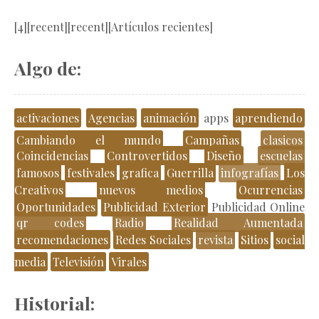
[4][recent][recent][Artículos recientes]
Algo de:
activaciones
Agencias
animación
apps
aprendiendo
Cambiando el mundo
Campañas
clasicos
Coincidencias
Controvertidos
Diseño
escuelas
famosos
festivales
grafica
Guerrilla
infografías
Los
Creativos
nuevos medios
Ocurrencias
Oportunidades
Publicidad Exterior
Publicidad Online
qr codes
Radio
Realidad Aumentada
recomendaciones
Redes Sociales
revista
Sitios
social
media
Televisión
Virales
Historial: