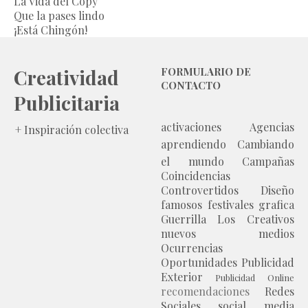
La Vida del Copy
Que la pases lindo
¡Está Chingón!
Creatividad
FORMULARIO DE
CONTACTO
Publicitaria
activaciones
Agencias
+ Inspiración colectiva
aprendiendo
Cambiando
el mundo
Campañas
Coincidencias
Controvertidos
Diseño
famosos
festivales
grafica
Guerrilla
Los Creativos
nuevos medios
Ocurrencias
Oportunidades
Publicidad
Exterior
Publicidad Online
recomendaciones
Redes
Sociales
social media