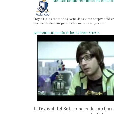
Dichosos los que redondean los centavos.
Hoy fui a las farmacias Benavides y me sorprendió v
que casi todos sus precios terminan en .90 cen...
Bienvenido al mundo de los ESTEREOTIPOS
El
festival del Sol
, como cada año lanz