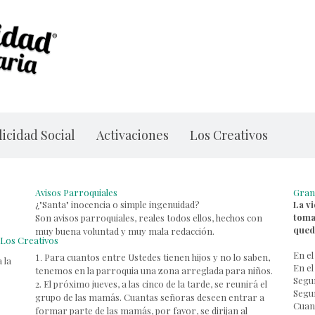
icidad Social
Activaciones
Los Creativos
Avisos Parroquiales
Gran
¿"Santa" inocencia o simple ingenuidad?
La v
toma
Son avisos parroquiales, reales todos ellos, hechos con
qued
muy buena voluntad y muy mala redacción.
Los Creativos
En el
Para cuantos entre Ustedes tienen hijos y no lo saben,
1.
 la
En el
tenemos en la parroquia una zona arreglada para niños.
Segun
2. El próximo jueves, a las cinco de la tarde, se reunirá el
Segun
grupo de las mamás. Cuantas señoras deseen entrar a
Cuand
formar parte de las mamás, por favor, se dirijan al