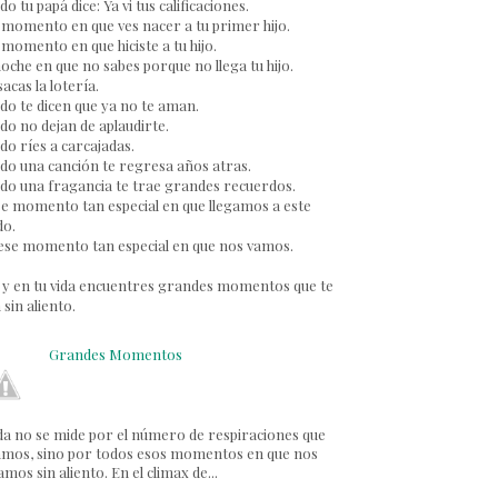
o tu papá dice: Ya vi tus calificaciones.
 momento en que ves nacer a tu primer hijo.
 momento en que hiciste a tu hijo.
oche en que no sabes porque no llega tu hijo.
 sacas la lotería.
o te dicen que ya no te aman.
o no dejan de aplaudirte.
o ríes a carcajadas.
do una canción te regresa años atras.
do una fragancia te trae grandes recuerdos.
se momento tan especial en que llegamos a este
o.
 ese momento tan especial en que nos vamos.
a y en tu vida encuentres grandes momentos que te
 sin aliento.
Grandes Momentos
da no se mide por el número de respiraciones que
mos, sino por todos esos momentos en que nos
mos sin aliento. En el climax de...