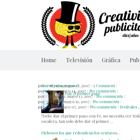
Home
Televisión
Gráfica
Publ
por
Dar el primer paso
/
viernes, mayo 18, 2007
/
1 Comment
/
por
/
lunes, mayo 14, 2007
/
No comments
/
Dar el primer paso
por
/
domingo, mayo 13, 2007
/
No comments
/
por
/
viernes, mayo 11, 2007
/
No comments
/
por
/
lunes, mayo 07, 2007
/
No comments
/
festivales
,
"Debe dar el primer paso con Fe, no necesita ver toda
escalera, tan solo debe dar el primer ...
Dichosos los que redondean los centavos...