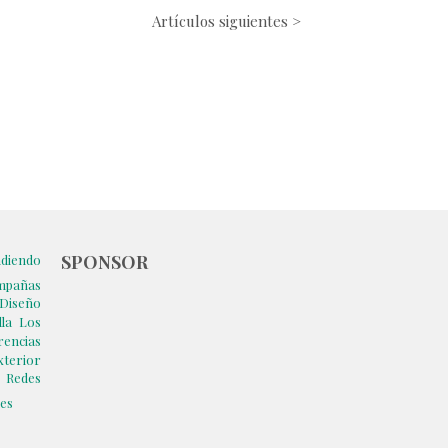
Artículos siguientes >
SPONSOR
diendo
mpañas
Diseño
la
Los
rencias
terior
s
Redes
les