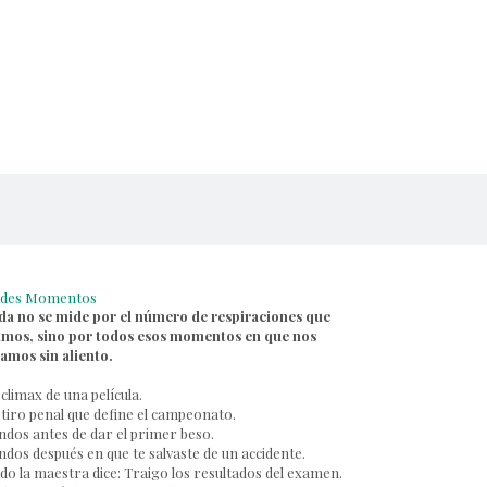
des Momentos
ida no se mide por el número de respiraciones que
mos, sino por todos esos momentos en que nos
amos sin aliento.
 climax de una película.
 tiro penal que define el campeonato.
dos antes de dar el primer beso.
dos después en que te salvaste de un accidente.
o la maestra dice: Traigo los resultados del examen.