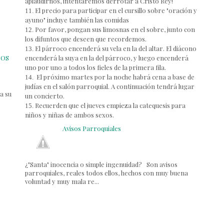
aplaudirnos, intentaremos derrotar a Cristo Rey!
El precio para participar en el cursillo sobre "oración y
11.
ayuno" incluye también las comidas
Por favor, pongan sus limosnas en el sobre, junto con
12.
los difuntos que deseen que recordemos.
El párroco encenderá su vela en la del altar. El diácono
13.
encenderá la suya en la del párroco, y luego encenderá
POS
uno por uno a todos los fieles de la primera fila.
El próximo martes por la noche habrá cena a base de
14.
judías en el salón parroquial. A continuación tendrá lugar
a su
un concierto.
Recuerden que el jueves empieza la catequesis para
15.
niños y niñas de ambos sexos.
Avisos Parroquiales
¿"Santa" inocencia o simple ingenuidad? Son avisos
parroquiales, reales todos ellos, hechos con muy buena
voluntad y muy mala re...