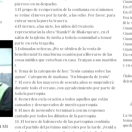
..
Cuand
párroco en su despacho.
En el
El grupo de recuperación de la confianza en sí mismos
3.
En el
se reúne el jueves por la tarde, a las ocho. Por favor, para
Esa n
entrar usen la puerta trasera.
er
Si te
El viernes, a las siete, los niños del Oratorio
4.
Cuand
representarán la obra "Hamlet" de Shakespeare, en el
Cuand
salón de la iglesia. Se invita a toda la comunidad a tomar
Cuand
parte en esta tragedia.
Cuan
Estimadas señoras, ¡No se olviden de la venta de
5.
Cuan
beneficencia! Es una buena ocasión para liberarse de las
En e
cosas inútiles que estorban en casa. Traigan a sus maridos
mund
y en
!.
Tema de la catequesis de hoy: "Jesús camina sobre las
6.
Ójal
aguas".
Catequesis de mañana: "En búsqueda de Jesús".
dejen
El coro de los mayores de sesenta años se suspenderá
7.
durante todo el verano, con agradecimiento por parte de
toda la parroquia.
Recuerden en la oración a todos aquellos que están
8.
cansados y desesperados de nuestra parroquia.
El mes de noviembre terminará con un responso
9.
La vi
cantado por todos los difuntos de la parroquia.
toma
El torneo de baloncesto de las parroquias continúa
10.
a su
queda
con el partido del próximo miércoles por la tarde. ¡Venid a