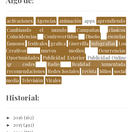
Algo de:
activaciones
Agencias
animación
apps
aprendiendo
Cambiando el mundo
Campañas
clasicos
Coincidencias
Controvertidos
Diseño
escuelas
famosos
festivales
grafica
Guerrilla
infografías
Los
Creativos
nuevos medios
Ocurrencias
Oportunidades
Publicidad Exterior
Publicidad Online
qr codes
Radio
Realidad Aumentada
recomendaciones
Redes Sociales
revista
Sitios
social
media
Televisión
Virales
Historial:
►
2016
(162)
►
2015
(492)