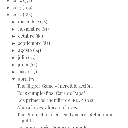
►
2014
(572)
►
2013
(709)
▼
2012
(784)
►
diciembre
(38)
►
noviembre
(63)
►
octubre
(89)
►
septiembre
(82)
►
agosto
(64)
►
julio
(43)
►
junio
(64)
►
mayo
(57)
▼
abril
(75)
The Bigger Game - Increíble acción.
Feliz cumpleaños "Cara de Papa"
Los primeros shortlist del FIAP 2012
Ahora lo ves, ahora no lo ves.
The Pitch, el primer reality acerca del mundo
publ...
La compra más rápida del mundo