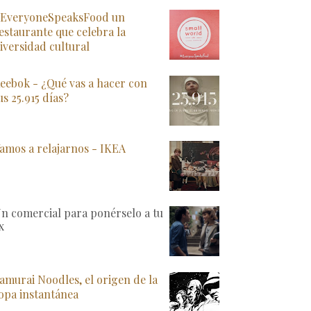
EveryoneSpeaksFood un
estaurante que celebra la
iversidad cultural
eebok - ¿Qué vas a hacer con
us 25.915 días?
amos a relajarnos - IKEA
n comercial para ponérselo a tu
x
amurai Noodles, el origen de la
opa instantánea