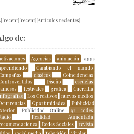
4][recent][recent][Artículos recientes]
Algo de:
activaciones
Agencias
animación
apps
aprendiendo
Cambiando el mundo
Campañas
clasicos
Coincidencias
Controvertidos
Diseño
escuelas
famosos
festivales
grafica
Guerrilla
infografías
Los Creativos
nuevos medios
Ocurrencias
Oportunidades
Publicidad
xterior
Publicidad Online
qr codes
Radio
Realidad Aumentada
recomendaciones
Redes Sociales
revista
Sitios
social media
Televisión
Virales