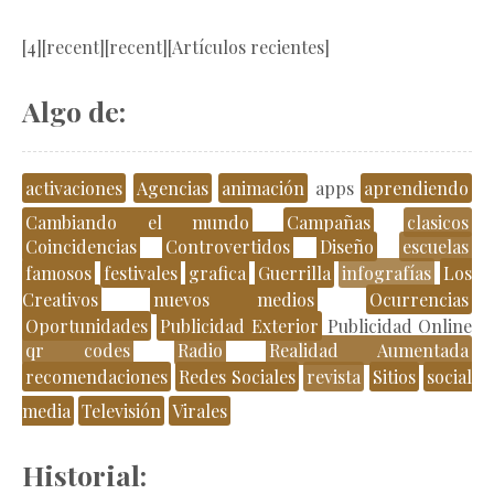
[4][recent][recent][Artículos recientes]
Algo de:
activaciones
Agencias
animación
apps
aprendiendo
Cambiando el mundo
Campañas
clasicos
Coincidencias
Controvertidos
Diseño
escuelas
famosos
festivales
grafica
Guerrilla
infografías
Los
Creativos
nuevos medios
Ocurrencias
Oportunidades
Publicidad Exterior
Publicidad Online
qr codes
Radio
Realidad Aumentada
recomendaciones
Redes Sociales
revista
Sitios
social
media
Televisión
Virales
Historial: