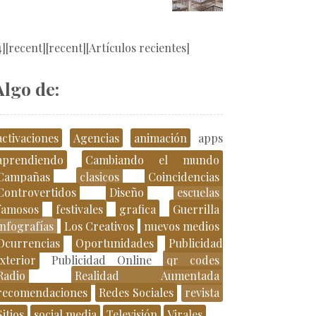
4][recent][recent][Artículos recientes]
Algo de:
activaciones
Agencias
animación
apps
aprendiendo
Cambiando el mundo
Campañas
clasicos
Coincidencias
Controvertidos
Diseño
escuelas
famosos
festivales
grafica
Guerrilla
infografías
Los Creativos
nuevos medios
Ocurrencias
Oportunidades
Publicidad
xterior
Publicidad Online
qr codes
Radio
Realidad Aumentada
recomendaciones
Redes Sociales
revista
Sitios
social media
Televisión
Virales