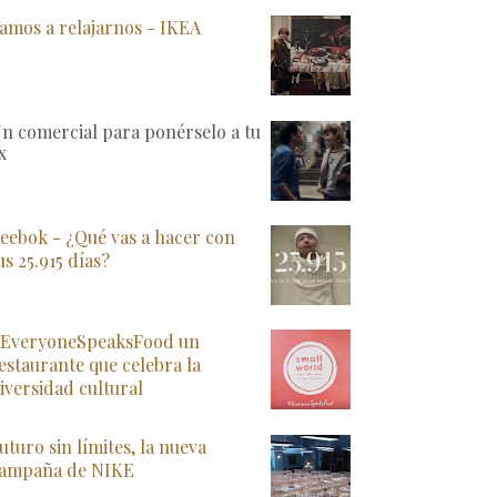
amos a relajarnos - IKEA
n comercial para ponérselo a tu
x
eebok - ¿Qué vas a hacer con
us 25.915 días?
EveryoneSpeaksFood un
estaurante que celebra la
iversidad cultural
uturo sin límites, la nueva
ampaña de NIKE