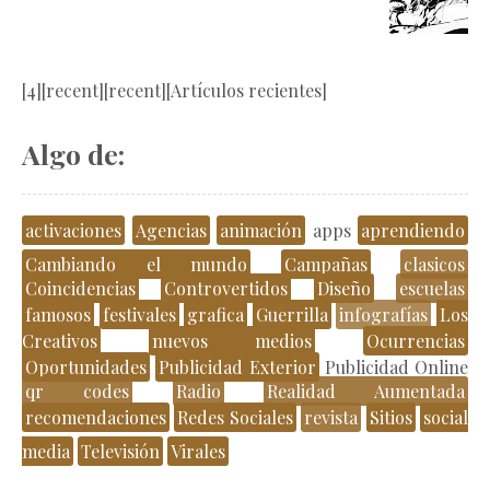
[4][recent][recent][Artículos recientes]
Algo de:
activaciones
Agencias
animación
apps
aprendiendo
Cambiando el mundo
Campañas
clasicos
Coincidencias
Controvertidos
Diseño
escuelas
famosos
festivales
grafica
Guerrilla
infografías
Los
Creativos
nuevos medios
Ocurrencias
Oportunidades
Publicidad Exterior
Publicidad Online
qr codes
Radio
Realidad Aumentada
recomendaciones
Redes Sociales
revista
Sitios
social
media
Televisión
Virales