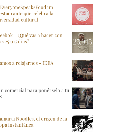
EveryoneSpeaksFood un
estaurante que celebra la
iversidad cultural
eebok - ¿Qué vas a hacer con
us 25.915 días?
amos a relajarnos - IKEA
n comercial para ponérselo a tu
x
amurai Noodles, el origen de la
opa instantánea