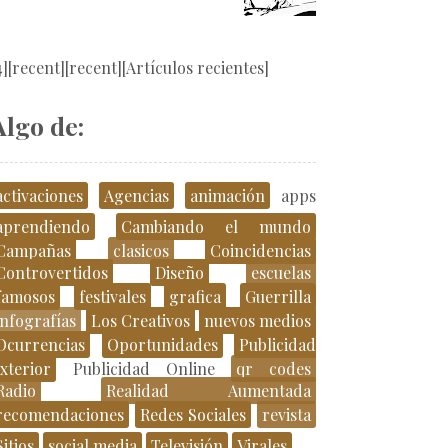
4][recent][recent][Artículos recientes]
Algo de:
activaciones
Agencias
animación
apps
aprendiendo
Cambiando el mundo
Campañas
clasicos
Coincidencias
Controvertidos
Diseño
escuelas
famosos
festivales
grafica
Guerrilla
infografías
Los Creativos
nuevos medios
Ocurrencias
Oportunidades
Publicidad
xterior
Publicidad Online
qr codes
Radio
Realidad Aumentada
recomendaciones
Redes Sociales
revista
Sitios
social media
Televisión
Virales