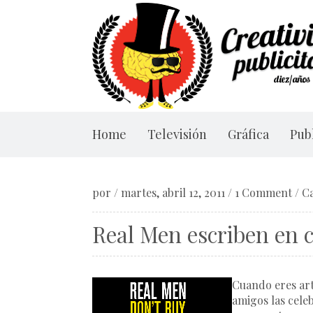
Home
Televisión
Gráfica
Publ
por
/
martes, abril 12, 2011
/
1 Comment
/
C
Real Men escriben en c
Cuando eres art
amigos las cele