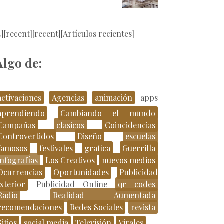
4][recent][recent][Artículos recientes]
Algo de:
activaciones
Agencias
animación
apps
aprendiendo
Cambiando el mundo
Campañas
clasicos
Coincidencias
Controvertidos
Diseño
escuelas
famosos
festivales
grafica
Guerrilla
infografías
Los Creativos
nuevos medios
Ocurrencias
Oportunidades
Publicidad
xterior
Publicidad Online
qr codes
Radio
Realidad Aumentada
recomendaciones
Redes Sociales
revista
Sitios
social media
Televisión
Virales