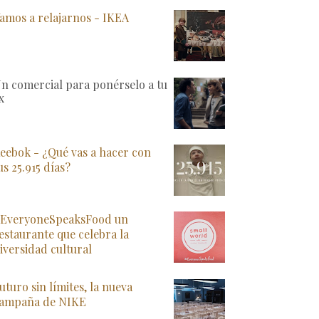
amos a relajarnos - IKEA
n comercial para ponérselo a tu
x
eebok - ¿Qué vas a hacer con
us 25.915 días?
EveryoneSpeaksFood un
estaurante que celebra la
iversidad cultural
uturo sin límites, la nueva
ampaña de NIKE