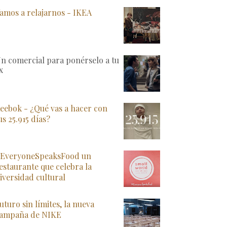
amos a relajarnos - IKEA
n comercial para ponérselo a tu
x
eebok - ¿Qué vas a hacer con
us 25.915 días?
EveryoneSpeaksFood un
estaurante que celebra la
iversidad cultural
uturo sin límites, la nueva
ampaña de NIKE