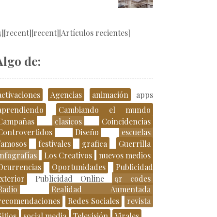
4][recent][recent][Artículos recientes]
Algo de:
activaciones
Agencias
animación
apps
aprendiendo
Cambiando el mundo
Campañas
clasicos
Coincidencias
Controvertidos
Diseño
escuelas
famosos
festivales
grafica
Guerrilla
infografías
Los Creativos
nuevos medios
Ocurrencias
Oportunidades
Publicidad
xterior
Publicidad Online
qr codes
Radio
Realidad Aumentada
recomendaciones
Redes Sociales
revista
Sitios
social media
Televisión
Virales