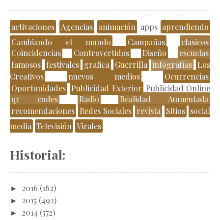
activaciones
Agencias
animación
apps
aprendiendo
Cambiando el mundo
Campañas
clasicos
Coincidencias
Controvertidos
Diseño
escuelas
famosos
festivales
grafica
Guerrilla
infografías
Los
Creativos
nuevos medios
Ocurrencias
Oportunidades
Publicidad Exterior
Publicidad Online
qr codes
Radio
Realidad Aumentada
recomendaciones
Redes Sociales
revista
Sitios
social
media
Televisión
Virales
Historial:
►
2016
(162)
►
2015
(492)
►
2014
(572)