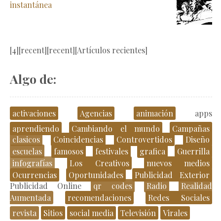
instantánea
[4][recent][recent][Artículos recientes]
Algo de:
activaciones
Agencias
animación
apps
aprendiendo
Cambiando el mundo
Campañas
clasicos
Coincidencias
Controvertidos
Diseño
escuelas
famosos
festivales
grafica
Guerrilla
infografías
Los Creativos
nuevos medios
Ocurrencias
Oportunidades
Publicidad Exterior
Publicidad Online
qr codes
Radio
Realidad
Aumentada
recomendaciones
Redes Sociales
revista
Sitios
social media
Televisión
Virales