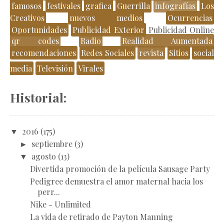
famosos
festivales
grafica
Guerrilla
infografías
Los
Creativos
nuevos medios
Ocurrencias
Oportunidades
Publicidad Exterior
Publicidad Online
qr codes
Radio
Realidad Aumentada
recomendaciones
Redes Sociales
revista
Sitios
social
media
Televisión
Virales
Historial:
▼
2016
(175)
►
septiembre
(3)
▼
agosto
(13)
Divertida promoción de la película Sausage Party
Pedigree demuestra el amor maternal hacia los
perr...
Nike - Unlimited
La vida de retirado de Payton Manning