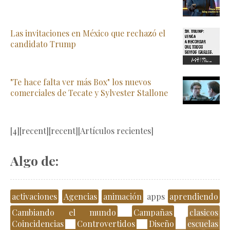
Las invitaciones en México que rechazó el
candidato Trump
"Te hace falta ver más Box" los nuevos
comerciales de Tecate y Sylvester Stallone
[4][recent][recent][Artículos recientes]
Algo de:
activaciones
Agencias
animación
apps
aprendiendo
Cambiando el mundo
Campañas
clasicos
Coincidencias
Controvertidos
Diseño
escuelas