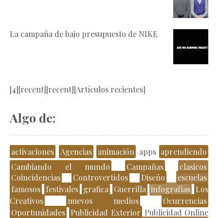
La campaña de bajo presupuesto de NIKE
[4][recent][recent][Artículos recientes]
Algo de:
activaciones
Agencias
animación
apps
aprendiendo
Cambiando el mundo
Campañas
clasicos
Coincidencias
Controvertidos
Diseño
escuelas
famosos
festivales
grafica
Guerrilla
infografías
Los
Creativos
nuevos medios
Ocurrencias
Oportunidades
Publicidad Exterior
Publicidad Online