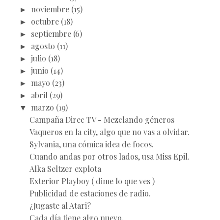
►
noviembre
(15)
►
octubre
(18)
►
septiembre
(6)
►
agosto
(11)
►
julio
(18)
►
junio
(14)
►
mayo
(23)
►
abril
(29)
▼
marzo
(19)
Campaña Direc TV - Mezclando géneros
Vaqueros en la city, algo que no vas a olvidar.
Sylvania, una cómica idea de focos.
Cuando andas por otros lados, usa Miss Epil.
Alka Seltzer explota
Exterior Playboy ( dime lo que ves )
Publicidad de estaciones de radio.
¿Jugaste al Atari?
Cada día tiene algo nuevo.