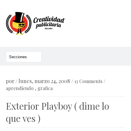
por
lunes, marzo 24, 2008
/
/
13 Comments
/
,
aprendiendo
grafica
Exterior Playboy ( dime lo
que ves )