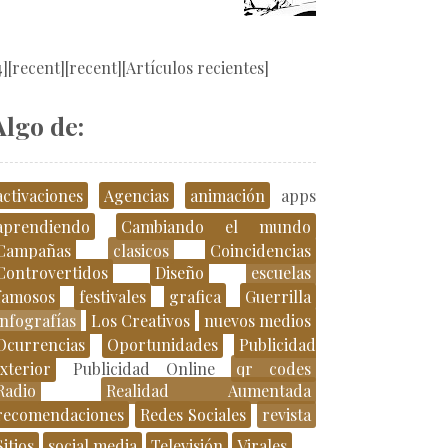
4][recent][recent][Artículos recientes]
Algo de:
activaciones
Agencias
animación
apps
aprendiendo
Cambiando el mundo
Campañas
clasicos
Coincidencias
Controvertidos
Diseño
escuelas
famosos
festivales
grafica
Guerrilla
infografías
Los Creativos
nuevos medios
Ocurrencias
Oportunidades
Publicidad
xterior
Publicidad Online
qr codes
Radio
Realidad Aumentada
recomendaciones
Redes Sociales
revista
Sitios
social media
Televisión
Virales