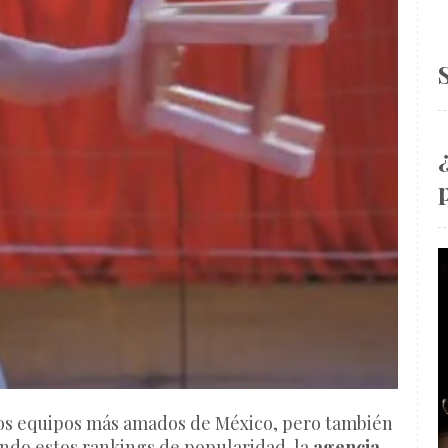
os equipos más amados de México, pero también
endo estos rankings de popularidad, la
agencia