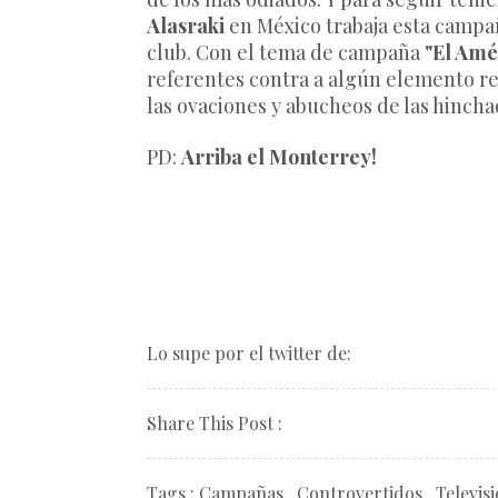
Alasraki
en México trabaja esta campa
club. Con el tema de campaña
"El Amé
referentes contra a algún elemento r
las ovaciones y abucheos de las hinch
PD:
Arriba el Monterrey!
Lo supe por el twitter de:
Share This Post :
Tags :
Campañas
,
Controvertidos
,
Televis