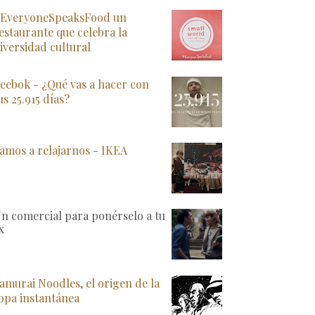
EveryoneSpeaksFood un
estaurante que celebra la
iversidad cultural
eebok - ¿Qué vas a hacer con
us 25.915 días?
amos a relajarnos - IKEA
n comercial para ponérselo a tu
x
amurai Noodles, el origen de la
opa instantánea