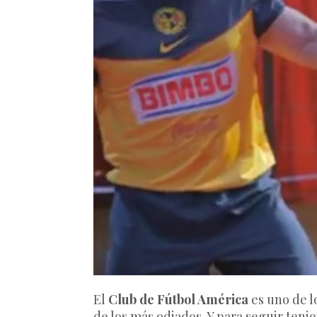
El
Club de Fútbol América
es uno de l
de los más odiados. Y para seguir teni