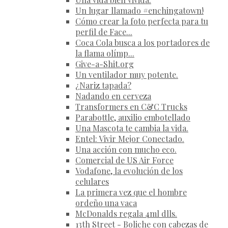
Un lugar llamado #enchingatown!
Cómo crear la foto perfecta para tu
perfil de Face...
Coca Cola busca a los portadores de
la flama olímp...
Give-a-Shit.org
Un ventilador muy potente.
¿Nariz tapada?
Nadando en cerveza
Transformers en C&C Trucks
Parabottle, auxilio embotellado
Una Mascota te cambia la vida.
Entel: Vivir Mejor Conectado.
Una acción con mucho eco.
Comercial de US Air Force
Vodafone, la evolución de los
celulares
La primera vez que el hombre
ordeño una vaca
McDonalds regala 4ml dlls.
13th Street - Boliche con cabezas de