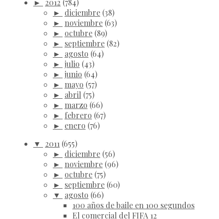
►
2012
(784)
►
diciembre
(38)
►
noviembre
(63)
►
octubre
(89)
►
septiembre
(82)
►
agosto
(64)
►
julio
(43)
►
junio
(64)
►
mayo
(57)
►
abril
(75)
►
marzo
(66)
►
febrero
(67)
►
enero
(76)
▼
2011
(655)
►
diciembre
(56)
►
noviembre
(96)
►
octubre
(75)
►
septiembre
(60)
▼
agosto
(66)
100 años de baile en 100 segundos
El comercial del FIFA 12