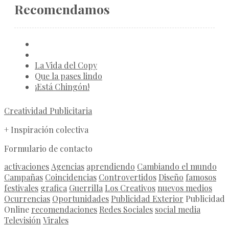
Recomendamos
La Vida del Copy
Que la pases lindo
¡Está Chingón!
Creatividad Publicitaria
+ Inspiración colectiva
Formulario de contacto
activaciones
Agencias
aprendiendo
Cambiando el mundo
Campañas
Coincidencias
Controvertidos
Diseño
famosos
festivales
grafica
Guerrilla
Los Creativos
nuevos medios
Ocurrencias
Oportunidades
Publicidad Exterior
Publicidad
Online
recomendaciones
Redes Sociales
social media
Televisión
Virales