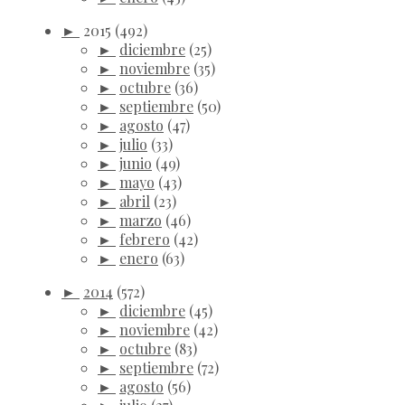
►
2015
(492)
►
diciembre
(25)
►
noviembre
(35)
►
octubre
(36)
►
septiembre
(50)
►
agosto
(47)
►
julio
(33)
►
junio
(49)
►
mayo
(43)
►
abril
(23)
►
marzo
(46)
►
febrero
(42)
►
enero
(63)
►
2014
(572)
►
diciembre
(45)
►
noviembre
(42)
►
octubre
(83)
►
septiembre
(72)
►
agosto
(56)