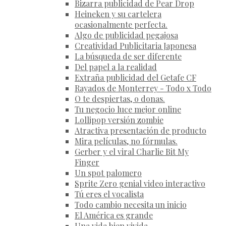
Bizarra publicidad de Pear Drop
Heineken y su cartelera
ocasionalmente perfecta.
Algo de publicidad pegajosa
Creatividad Publicitaria Japonesa
La búsqueda de ser diferente
Del papel a la realidad
Extraña publicidad del Getafe CF
Rayados de Monterrey - Todo x Todo
O te despiertas, o donas.
Tu negocio luce mejor online
Lollipop versión zombie
Atractiva presentación de producto
Mira películas, no fórmulas.
Gerber y el viral Charlie Bit My
Finger
Un spot palomero
Sprite Zero genial video interactivo
Tú eres el vocalista
Todo cambio necesita un inicio
El América es grande
Una vida bien vivida.