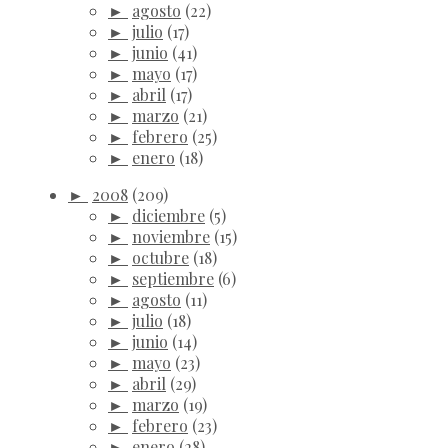
►
agosto
(22)
►
julio
(17)
►
junio
(41)
►
mayo
(17)
►
abril
(17)
►
marzo
(21)
►
febrero
(25)
►
enero
(18)
►
2008
(209)
►
diciembre
(5)
►
noviembre
(15)
►
octubre
(18)
►
septiembre
(6)
►
agosto
(11)
►
julio
(18)
►
junio
(14)
►
mayo
(23)
►
abril
(29)
►
marzo
(19)
►
febrero
(23)
►
enero
(28)