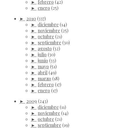
►
febrero
(42)
►
enero
(25)
►
2010
(337)
►
diciembre
(14)
►
noviembre
(25)
►
octubre
(21)
►
septiembre
(30)
►
agosto
(32)
►
julio
(30)
►
junio
(33)
►
mayo
(51)
►
abril
(49)
►
marzo
(18)
►
febrero
(17)
►
enero
(17)
►
2009
(243)
►
diciembre
(11)
►
noviembre
(14)
►
octubre
(21)
►
septiembre
(19)