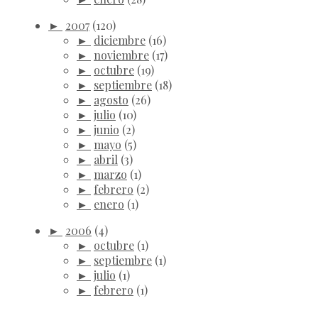
►
2007
(120)
►
diciembre
(16)
►
noviembre
(17)
►
octubre
(19)
►
septiembre
(18)
►
agosto
(26)
►
julio
(10)
►
junio
(2)
►
mayo
(5)
►
abril
(3)
►
marzo
(1)
►
febrero
(2)
►
enero
(1)
►
2006
(4)
►
octubre
(1)
►
septiembre
(1)
►
julio
(1)
►
febrero
(1)