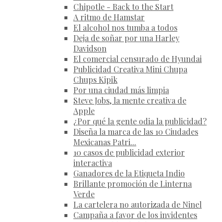
Chipotle - Back to the Start
A ritmo de Hamstar
El alcohol nos tumba a todos
Deja de soñar por una Harley
Davidson
El comercial censurado de Hyundai
Publicidad Creativa Mini Chupa
Chups Kipik
Por una ciudad más limpia
Steve Jobs, la mente creativa de
Apple
¿Por qué la gente odia la publicidad?
Diseña la marca de las 10 Ciudades
Mexicanas Patri...
10 casos de publicidad exterior
interactiva
Ganadores de la Etiqueta Indio
Brillante promoción de Linterna
Verde
La cartelera no autorizada de Ninel
Campaña a favor de los invidentes