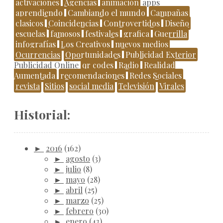
activaciones
Agencias
animación
apps
aprendiendo
Cambiando el mundo
Campañas
clasicos
Coincidencias
Controvertidos
Diseño
escuelas
famosos
festivales
grafica
Guerrilla
infografías
Los Creativos
nuevos medios
Ocurrencias
Oportunidades
Publicidad Exterior
Publicidad Online
qr codes
Radio
Realidad
Aumentada
recomendaciones
Redes Sociales
revista
Sitios
social media
Televisión
Virales
Historial:
►
2016
(162)
►
agosto
(3)
►
julio
(8)
►
mayo
(28)
►
abril
(25)
►
marzo
(25)
►
febrero
(30)
►
enero
(43)