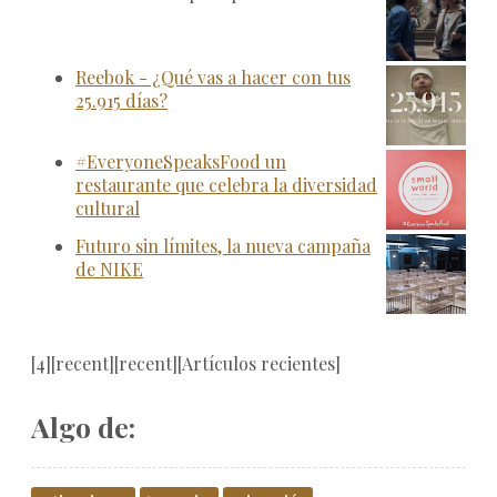
Reebok - ¿Qué vas a hacer con tus
25.915 días?
#EveryoneSpeaksFood un
restaurante que celebra la diversidad
cultural
Futuro sin límites, la nueva campaña
de NIKE
[4][recent][recent][Artículos recientes]
Algo de: