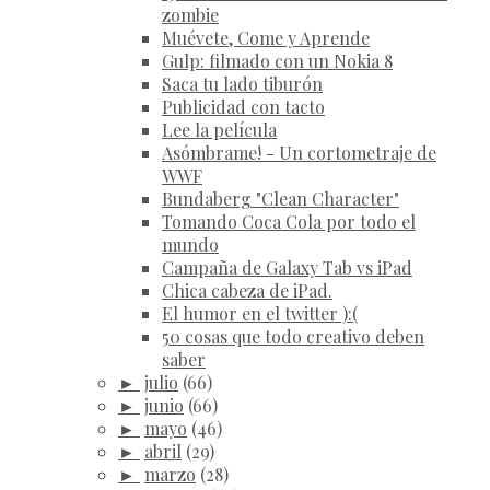
zombie
Muévete, Come y Aprende
Gulp: filmado con un Nokia 8
Saca tu lado tiburón
Publicidad con tacto
Lee la película
Asómbrame! - Un cortometraje de
WWF
Bundaberg "Clean Character"
Tomando Coca Cola por todo el
mundo
Campaña de Galaxy Tab vs iPad
Chica cabeza de iPad.
El humor en el twitter ):(
50 cosas que todo creativo deben
saber
►
julio
(66)
►
junio
(66)
►
mayo
(46)
►
abril
(29)
►
marzo
(28)