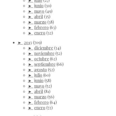
►
julio
(27)
►
junio
(30)
►
mayo
(49)
►
abril
(35)
►
marzo
(38)
►
febrero
(63)
►
enero
(32)
►
2013
(709)
►
diciembre
(34)
►
noviembre
(52)
►
octubre
(62)
►
septiembre
(66)
►
agosto
(52)
►
julio
(60)
►
junio
(58)
►
mayo
(52)
►
abril
(81)
►
marzo
(56)
►
febrero
(64)
►
enero
(72)