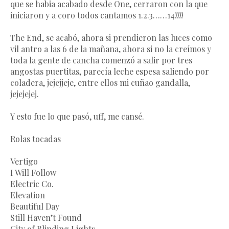
que se habia acabado desde One, cerraron con la que
iniciaron y a coro todos cantamos 1.2.3……14!!!!
The End, se acabó, ahora si prendieron las luces como
vil antro a las 6 de la mañana, ahora si no la creímos y
toda la gente de cancha comenzó a salir por tres
angostas puertitas, parecía leche espesa saliendo por
coladera, jejejjeje, entre ellos mi cuñao gandalla,
jejejejej.
Y esto fue lo que pasó, uff, me cansé.
Rolas tocadas
Vertigo
I Will Follow
Electric Co.
Elevation
Beautiful Day
Still Haven’t Found
City of Blinding Lights