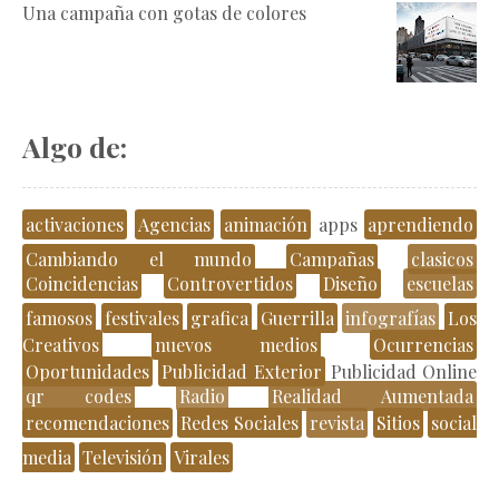
Una campaña con gotas de colores
Algo de:
activaciones
Agencias
animación
apps
aprendiendo
Cambiando el mundo
Campañas
clasicos
Coincidencias
Controvertidos
Diseño
escuelas
famosos
festivales
grafica
Guerrilla
infografías
Los
Creativos
nuevos medios
Ocurrencias
Oportunidades
Publicidad Exterior
Publicidad Online
qr codes
Radio
Realidad Aumentada
recomendaciones
Redes Sociales
revista
Sitios
social
media
Televisión
Virales