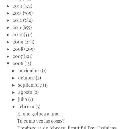
►
2014
(572)
►
2013
(709)
►
2012
(784)
►
2011
(655)
►
2010
(337)
►
2009
(243)
►
2008
(209)
►
2007
(121)
▼
2006
(13)
►
noviembre
(1)
►
octubre
(2)
►
septiembre
(1)
►
agosto
(2)
►
julio
(1)
▼
febrero
(5)
El que golpea a una....
Tú como ves las cosas?
Domingo 12 de febrero, Beautiful Day. Crónicas