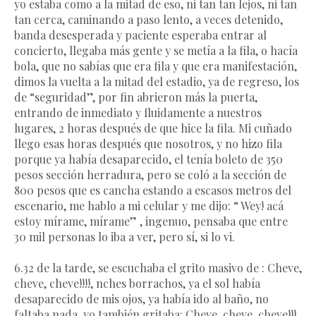
yo estaba como a la mitad de eso, ni tan tan lejos, ni tan
tan cerca, caminando a paso lento, a veces detenido,
banda desesperada y paciente esperaba entrar al
concierto, llegaba más gente y se metía a la fila, o hacía
bola, que no sabías que era fila y que era manifestación,
dimos la vuelta a la mitad del estadio, ya de regreso, los
de “seguridad”, por fin abrieron más la puerta,
entrando de inmediato y fluidamente a nuestros
lugares, 2 horas después de que hice la fila. Mi cuñado
llego esas horas después que nosotros, y no hizo fila
porque ya había desaparecido, el tenía boleto de 350
pesos sección herradura, pero se coló a la sección de
800 pesos que es cancha estando a escasos metros del
escenario, me hablo a mi celular y me dijo: “ Wey! acá
estoy mírame, mírame” , ingenuo, pensaba que entre
30 mil personas lo iba a ver, pero sí, si lo vi.
6.32 de la tarde, se escuchaba el grito masivo de : Cheve,
cheve, cheve!!!!, nches borrachos, ya el sol había
desaparecido de mis ojos, ya había ido al baño, no
faltaba nada, yo también gritaba: Cheve, cheve, cheve!!!,