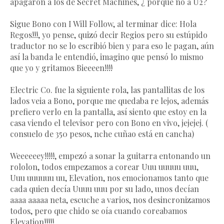
apagaron a los de Secret Machines, ¿ porque no a U2?
Sigue Bono con I Will Follow, al terminar dice: Hola
Regos!!!, yo pense, quizó decir Regios pero su estúpido
traductor no se lo escribió bien y para eso le pagan, aún
así la banda le entendió, imagino que pensó lo mismo
que yo y gritamos Bieeeen!!!!
Electric Co. fue la siguiente rola, las pantallitas de los
lados veia a Bono, porque me quedaba re lejos, además
prefiero verlo en la pantalla, así siento que estoy en la
casa viendo el televisor pero con Bono en vivo, jejejej. (
consuelo de 350 pesos, nche cuñao está en cancha)
Weeeeeey!!!!!, empezó a sonar la guitarra entonando un
rololon, todos empezamos a corear Uuu uuuuu uuu,
Uuu uuuuuu uu, Elevation, nos emocionamos tanto que
cada quien decía Uuuu uuu por su lado, unos decían
aaaa aaaaa neta, escuche a varios, nos desincronizamos
todos, pero que chido se oía cuando coreabamos
Elevation!!!!!