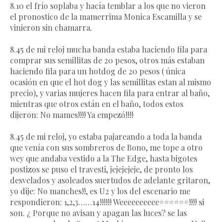
8.10 el frío soplaba y hacía temblar a los que no vieron
el pronostico de la mamerrima Monica Escamilla y se
vinieron sin chamarra.
8.45 de mi reloj mucha banda estaba haciendo fila para
comprar sus semillitas de 20 pesos, otros más estaban
haciendo fila para un hotdog de 20 pesos ( única
ocasión en que el hot dog y las semillitas estan al mismo
precio), y varias mujeres hacen fila para entrar al baño,
mientras que otros están en el baño, todos estos
dijeron: No mames!!!! Ya empezó!!!!
8.45 de mi reloj, yo estaba pajareando a toda la banda
que venía con sus sombreros de Bono, me tope a otro
wey que andaba vestido a la The Edge, hasta bigotes
postizos se puso el travesti, jejejejeje, de pronto los
desvelados y asoleados suertudos de adelante gritaron,
yo dije: No manches!!, es U2 y los del escenario me
respondieron: 1,2,3……14!!!!!! Weeeeeeeeee######!!!! si
son. ¿ Porque no avisan y apagan las luces? se las