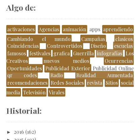
Algo de:
activaciones
Agencias
animación
apps
aprendiendo
Cambiando el mundo
Campañas
clasicos
Coincidencias
Controvertidos
Diseño
escuelas
famosos
festivales
grafica
Guerrilla
infografías
Los
Creativos
nuevos medios
Ocurrencias
Oportunidades
Publicidad Exterior
Publicidad Online
qr codes
Radio
Realidad Aumentada
recomendaciones
Redes Sociales
revista
Sitios
social
media
Televisión
Virales
Historial:
►
2016
(162)
►
2015
(492)