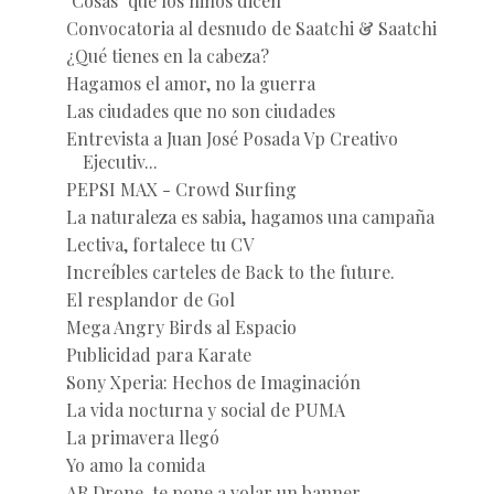
"Cosas" que los niños dicen
Convocatoria al desnudo de Saatchi & Saatchi
¿Qué tienes en la cabeza?
Hagamos el amor, no la guerra
Las ciudades que no son ciudades
Entrevista a Juan José Posada Vp Creativo
Ejecutiv...
PEPSI MAX - Crowd Surfing
La naturaleza es sabia, hagamos una campaña
Lectiva, fortalece tu CV
Increíbles carteles de Back to the future.
El resplandor de Gol
Mega Angry Birds al Espacio
Publicidad para Karate
Sony Xperia: Hechos de Imaginación
La vida nocturna y social de PUMA
La primavera llegó
Yo amo la comida
AR Drone, te pone a volar un banner