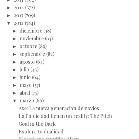
►
2014
(572)
►
2013
(709)
▼
2012
(784)
►
diciembre
(38)
►
noviembre
(63)
►
octubre
(89)
►
septiembre
(82)
►
agosto
(64)
►
julio
(43)
►
junio
(64)
►
mayo
(57)
►
abril
(75)
▼
marzo
(66)
Axe: La nueva generación de novios
La Publicidad tienen un reality: The Pitch
Goal in the Dark
Explora tu dualidad