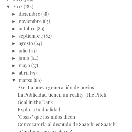
▼
2012
(784)
►
diciembre
(38)
►
noviembre
(63)
►
octubre
(89)
►
septiembre
(82)
►
agosto
(64)
►
julio
(43)
►
junio
(64)
►
mayo
(57)
►
abril
(75)
▼
marzo
(66)
Axe: La nueva generación de novios
La Publicidad tienen un reality: The Pitch
Goal in the Dark
Explora tu dualidad
"Cosas" que los niños dicen
Convocatoria al desnudo de Saatchi & Saatchi
¿Qué tienes en la cabeza?