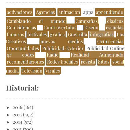
activaciones
Agencias
animación
apps
aprendiendo
Cambiando el mundo
Campañas
clasicos
Coincidencias
Controvertidos
Diseño
escuelas
famosos
festivales
grafica
Guerrilla
infografías
Los
Creativos
nuevos medios
Ocurrencias
Oportunidades
Publicidad Exterior
Publicidad Online
qr codes
Radio
Realidad Aumentada
recomendaciones
Redes Sociales
revista
Sitios
social
media
Televisión
Virales
Historial:
►
2016
(162)
►
2015
(492)
►
2014
(572)
►
2013
(709)