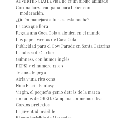
ADVERTENCIA! La vida no es un dibujo animado
Corona lanza campaña para beber con
moderación.
¿Quién manejará a tu casa esta noche?
La casa que llora
Regala una Coca Cola a alguien en el mundo
Los papertweetos de Coca Cola
Publicidad para el Cow Parade en Santa Catarina
La odisea de Cartier
Guinness, con humor inglés
PEPSI y el número 12939
Te amo, te pego
Atria y una rica cena
Nina Ricci - Fantasy
Virgin, el pequeño genio detrás de la marca
100 años de OREO: Campaña conmemorativa
Gordos pretextos
La juventud invisible
El auto invisible de Mercedes