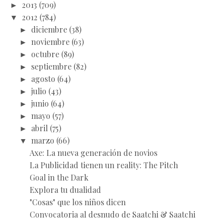
►
2013
(709)
▼
2012
(784)
►
diciembre
(38)
►
noviembre
(63)
►
octubre
(89)
►
septiembre
(82)
►
agosto
(64)
►
julio
(43)
►
junio
(64)
►
mayo
(57)
►
abril
(75)
▼
marzo
(66)
Axe: La nueva generación de novios
La Publicidad tienen un reality: The Pitch
Goal in the Dark
Explora tu dualidad
"Cosas" que los niños dicen
Convocatoria al desnudo de Saatchi & Saatchi