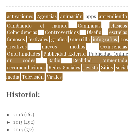
activaciones
Agencias
animación
apps
aprendiendo
Cambiando el mundo
Campañas
clasicos
Coincidencias
Controvertidos
Diseño
escuelas
famosos
festivales
grafica
Guerrilla
infografías
Los
Creativos
nuevos medios
Ocurrencias
Oportunidades
Publicidad Exterior
Publicidad Online
qr codes
Radio
Realidad Aumentada
recomendaciones
Redes Sociales
revista
Sitios
social
media
Televisión
Virales
Historial:
►
2016
(162)
►
2015
(492)
►
2014
(572)