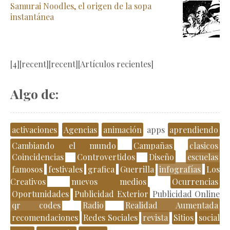
Samurai Noodles, el origen de la sopa
instantánea
[4][recent][recent][Artículos recientes]
Algo de:
activaciones
Agencias
animación
apps
aprendiendo
Cambiando el mundo
Campañas
clasicos
Coincidencias
Controvertidos
Diseño
escuelas
famosos
festivales
grafica
Guerrilla
infografías
Los
Creativos
nuevos medios
Ocurrencias
Oportunidades
Publicidad Exterior
Publicidad Online
qr codes
Radio
Realidad Aumentada
recomendaciones
Redes Sociales
revista
Sitios
social