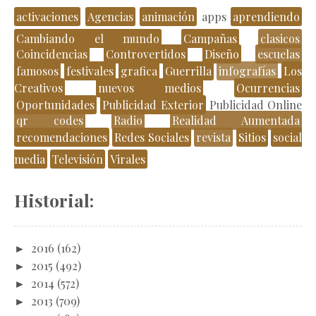
activaciones
Agencias
animación
apps
aprendiendo
Cambiando el mundo
Campañas
clasicos
Coincidencias
Controvertidos
Diseño
escuelas
famosos
festivales
grafica
Guerrilla
infografías
Los
Creativos
nuevos medios
Ocurrencias
Oportunidades
Publicidad Exterior
Publicidad Online
qr codes
Radio
Realidad Aumentada
recomendaciones
Redes Sociales
revista
Sitios
social
media
Televisión
Virales
Historial:
►
2016
(162)
►
2015
(492)
►
2014
(572)
►
2013
(709)