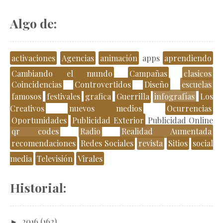
Algo de:
activaciones
Agencias
animación
apps
aprendiendo
Cambiando el mundo
Campañas
clasicos
Coincidencias
Controvertidos
Diseño
escuelas
famosos
festivales
grafica
Guerrilla
infografías
Los
Creativos
nuevos medios
Ocurrencias
Oportunidades
Publicidad Exterior
Publicidad Online
qr codes
Radio
Realidad Aumentada
recomendaciones
Redes Sociales
revista
Sitios
social
media
Televisión
Virales
Historial:
►
2016
(162)