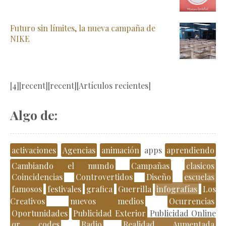
Futuro sin límites, la nueva campaña de
NIKE
[4][recent][recent][Artículos recientes]
Algo de:
activaciones
Agencias
animación
apps
aprendiendo
Cambiando el mundo
Campañas
clasicos
Coincidencias
Controvertidos
Diseño
escuelas
famosos
festivales
grafica
Guerrilla
infografías
Los
Creativos
nuevos medios
Ocurrencias
Oportunidades
Publicidad Exterior
Publicidad Online
qr codes
Radio
Realidad Aumentada