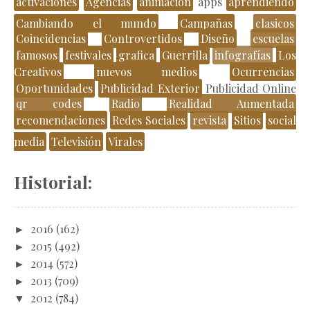
activaciones
Agencias
animación
apps
aprendiendo
Cambiando el mundo
Campañas
clasicos
Coincidencias
Controvertidos
Diseño
escuelas
famosos
festivales
grafica
Guerrilla
infografías
Los
Creativos
nuevos medios
Ocurrencias
Oportunidades
Publicidad Exterior
Publicidad Online
qr codes
Radio
Realidad Aumentada
recomendaciones
Redes Sociales
revista
Sitios
social
media
Televisión
Virales
Historial:
►
2016
(162)
►
2015
(492)
►
2014
(572)
►
2013
(709)
▼
2012
(784)