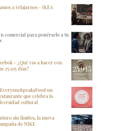
amos a relajarnos - IKEA
n comercial para ponérselo a tu
x
eebok - ¿Qué vas a hacer con
us 25.915 días?
EveryoneSpeaksFood un
estaurante que celebra la
iversidad cultural
uturo sin límites, la nueva
ampaña de NIKE