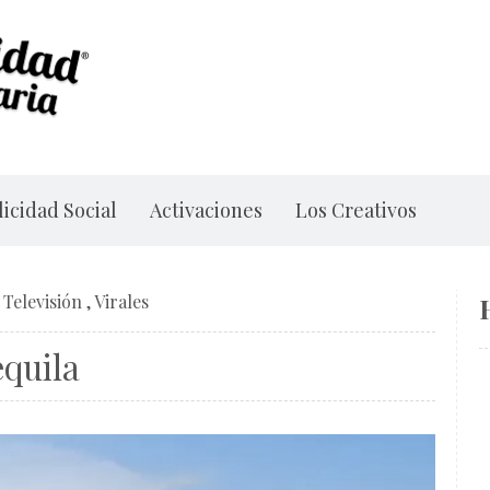
icidad Social
Activaciones
Los Creativos
/
Televisión
,
Virales
equila