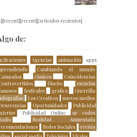
4][recent][recent][Artículos recientes]
Algo de:
activaciones
Agencias
animación
apps
aprendiendo
Cambiando el mundo
Campañas
clasicos
Coincidencias
Controvertidos
Diseño
escuelas
famosos
festivales
grafica
Guerrilla
infografías
Los Creativos
nuevos medios
Ocurrencias
Oportunidades
Publicidad
xterior
Publicidad Online
qr codes
Radio
Realidad Aumentada
recomendaciones
Redes Sociales
revista
Sitios
social media
Televisión
Virales