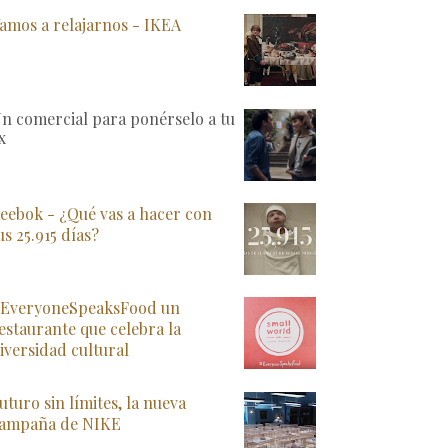
amos a relajarnos - IKEA
n comercial para ponérselo a tu
x
eebok - ¿Qué vas a hacer con
us 25.915 días?
EveryoneSpeaksFood un
estaurante que celebra la
iversidad cultural
uturo sin límites, la nueva
ampaña de NIKE