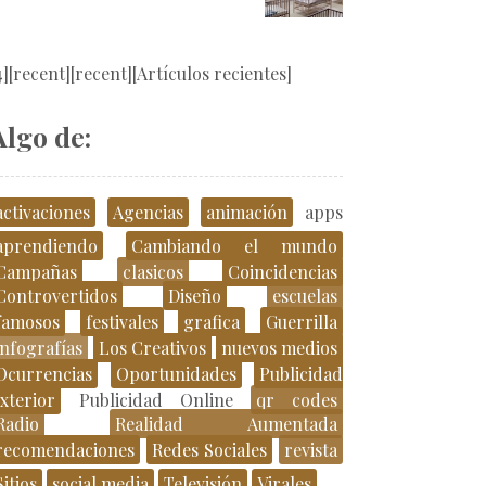
4][recent][recent][Artículos recientes]
Algo de:
activaciones
Agencias
animación
apps
aprendiendo
Cambiando el mundo
Campañas
clasicos
Coincidencias
Controvertidos
Diseño
escuelas
famosos
festivales
grafica
Guerrilla
infografías
Los Creativos
nuevos medios
Ocurrencias
Oportunidades
Publicidad
xterior
Publicidad Online
qr codes
Radio
Realidad Aumentada
recomendaciones
Redes Sociales
revista
Sitios
social media
Televisión
Virales