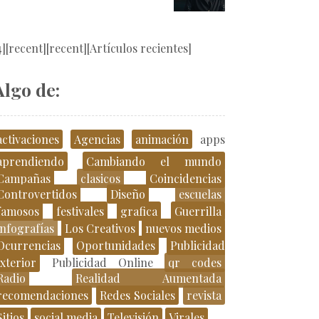
4][recent][recent][Artículos recientes]
Algo de:
activaciones
Agencias
animación
apps
aprendiendo
Cambiando el mundo
Campañas
clasicos
Coincidencias
Controvertidos
Diseño
escuelas
famosos
festivales
grafica
Guerrilla
infografías
Los Creativos
nuevos medios
Ocurrencias
Oportunidades
Publicidad
xterior
Publicidad Online
qr codes
Radio
Realidad Aumentada
recomendaciones
Redes Sociales
revista
Sitios
social media
Televisión
Virales