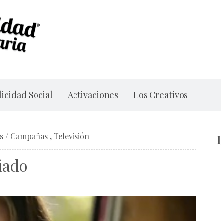
icidad Social
Activaciones
Los Creativos
s
/
Campañas
,
Televisión
iado