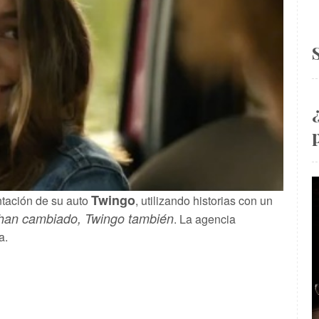
Twingo
tación de su auto
, utilizando historias con un
han cambiado, Twingo también
. La agencia
a.