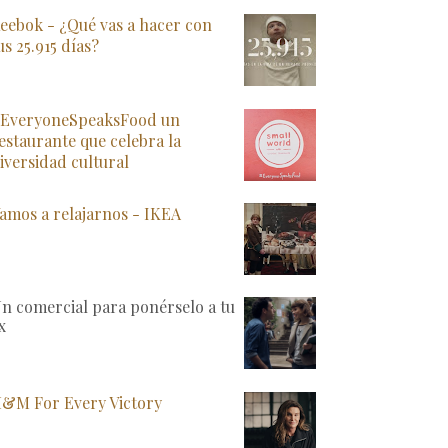
eebok - ¿Qué vas a hacer con
us 25.915 días?
EveryoneSpeaksFood un
estaurante que celebra la
iversidad cultural
amos a relajarnos - IKEA
n comercial para ponérselo a tu
x
&M For Every Victory