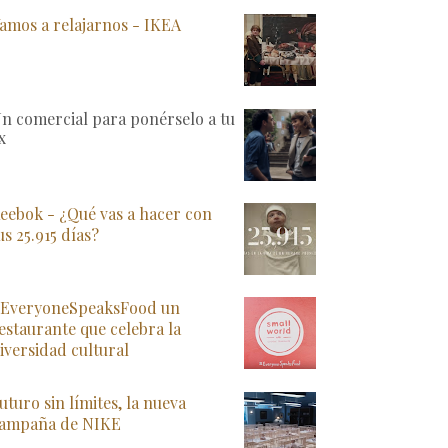
amos a relajarnos - IKEA
n comercial para ponérselo a tu
x
eebok - ¿Qué vas a hacer con
us 25.915 días?
EveryoneSpeaksFood un
estaurante que celebra la
iversidad cultural
uturo sin límites, la nueva
ampaña de NIKE