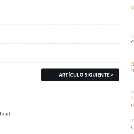
V
U
e
R
t
ARTÍCULO SIGUIENTE >
#
r
d
Atom)
F
c