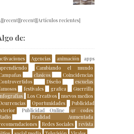
4][recent][recent][Artículos recientes]
Algo de:
activaciones
Agencias
animación
apps
aprendiendo
Cambiando el mundo
Campañas
clasicos
Coincidencias
Controvertidos
Diseño
escuelas
famosos
festivales
grafica
Guerrilla
infografías
Los Creativos
nuevos medios
Ocurrencias
Oportunidades
Publicidad
xterior
Publicidad Online
qr codes
Radio
Realidad Aumentada
recomendaciones
Redes Sociales
revista
Sitios
social media
Televisión
Virales