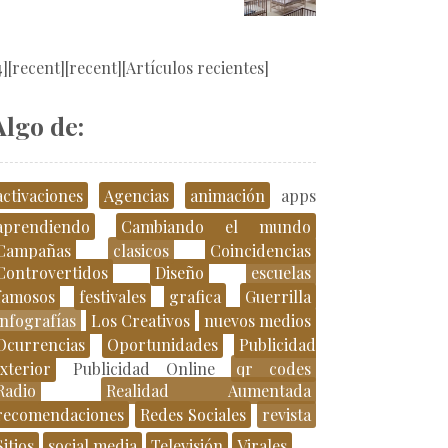
4][recent][recent][Artículos recientes]
Algo de:
activaciones
Agencias
animación
apps
aprendiendo
Cambiando el mundo
Campañas
clasicos
Coincidencias
Controvertidos
Diseño
escuelas
famosos
festivales
grafica
Guerrilla
infografías
Los Creativos
nuevos medios
Ocurrencias
Oportunidades
Publicidad
xterior
Publicidad Online
qr codes
Radio
Realidad Aumentada
recomendaciones
Redes Sociales
revista
Sitios
social media
Televisión
Virales