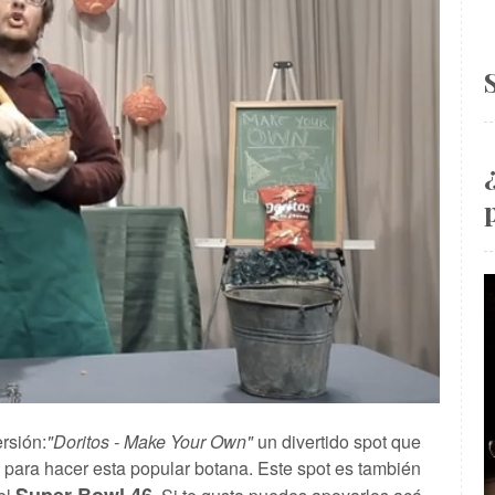
rsión:
"Doritos - Make Your Own"
un divertido spot que
s para hacer esta popular botana.
Este spot es también
Super Bowl 46