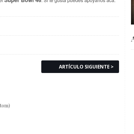
el
. Si te gusta puedes apoyarlos
acá
.
ARTÍCULO SIGUIENTE >
Atom)