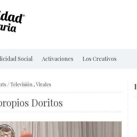
icidad Social
Activaciones
Los Creativos
nts
/
Televisión
,
Virales
propios Doritos