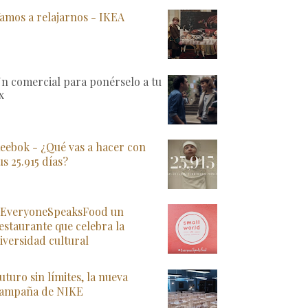
amos a relajarnos - IKEA
n comercial para ponérselo a tu
x
eebok - ¿Qué vas a hacer con
us 25.915 días?
EveryoneSpeaksFood un
estaurante que celebra la
iversidad cultural
uturo sin límites, la nueva
ampaña de NIKE